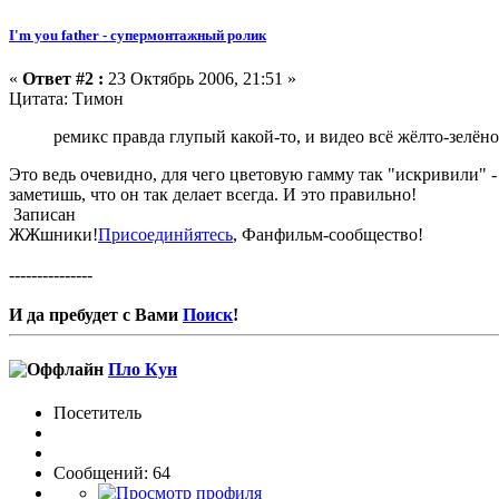
I'm you father - супермонтажный ролик
«
Ответ #2 :
23 Октябрь 2006, 21:51 »
Цитата: Тимон
ремикс правда глупый какой-то, и видео всё жёлто-зелён
Это ведь очевидно, для чего цветовую гамму так "искривили" -
заметишь, что он так делает всегда. И это правильно!
Записан
ЖЖшники!
Присоединйятесь
, Фанфильм-сообщество!
---------------
И да пребудет с Вами
Поиск
!
Пло Кун
Посетитель
Сообщений: 64