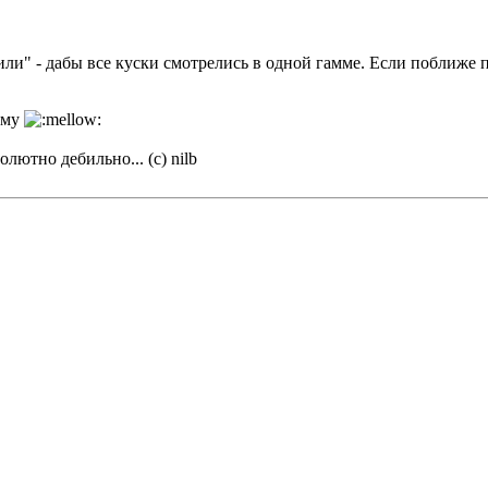
или" - дабы все куски смотрелись в одной гамме. Если поближе 
мму
олютно дебильно... (с) nilb