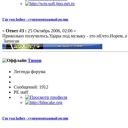
I'm you father - супермонтажный ролик
«
Ответ #3 :
25 Октябрь 2006, 02:06 »
Прикольно получилось.Удары под музыку - это нЕчто.Норем, а 
Записан
Тимон
Легенда форума
Сообщений: 1912
PE staff
I'm you father - супермонтажный ролик