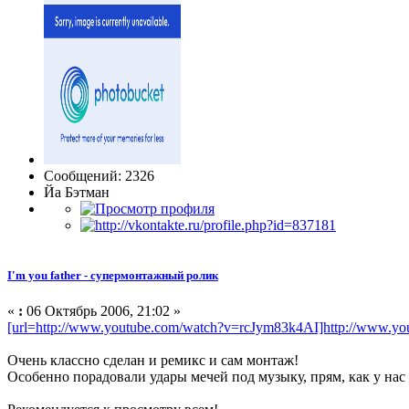
Сообщений: 2326
Йа Бэтман
I'm you father - супермонтажный ролик
«
:
06 Октябрь 2006, 21:02 »
[url=http://www.youtube.com/watch?v=rcJym83k4AI]http://www.y
Очень классно сделан и ремикс и сам монтаж!
Особенно порадовали удары мечей под музыку, прям, как у нас 