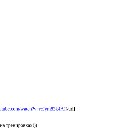
outube.com/watch?v=rcJym83k4AI
[/url]
на тренировках!))