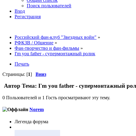
Общий список
Поиск пользователей
Вход
Регистрация
Российский фан-клуб "Звездных войн"
»
РФКЗВ / Общение
»
Фан-творчество и фан-фильмы
»
I'm you father - супермонтажный ролик
Печать
Страницы: [
1
]
Вниз
Автор
Тема: I'm you father - супермонтажный ро
0 Пользователей и 1 Гость просматривают эту тему.
Norem
Легенда форума