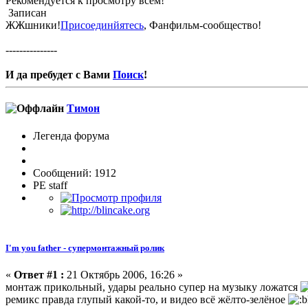
Рекомендуется к просмотру всем!
Записан
ЖЖшники!
Присоединйятесь
, Фанфильм-сообщество!
---------------
И да пребудет с Вами
Поиск
!
Тимон
Легенда форума
Сообщений: 1912
PE staff
I'm you father - супермонтажный ролик
«
Ответ #1 :
21 Октябрь 2006, 16:26 »
монтаж прикольный, удары реально супер на музыку ложатся
ремикс правда глупый какой-то, и видео всё жёлто-зелёное