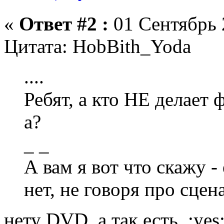
«
Ответ #2 :
01 Сентябрь 
Цитата: HobBith_Yoda
....
Ребят, а кто НЕ делает 
а?
_ _
А вам я вот что скажу -
нет, не говоря про сцена
нету DVD, а так есть :yes