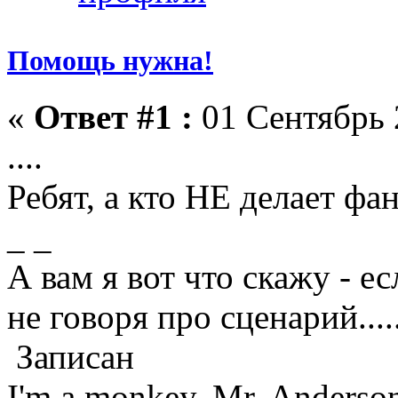
Помощь нужна!
«
Ответ #1 :
01 Сентябрь 
....
Ребят, а кто НЕ делает фа
_ _
А вам я вот что скажу - ес
не говоря про сценарий....
Записан
I'm a monkey, Mr. Anderso