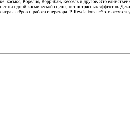
е: космос, Корелия, Коррибан, Кессель и другое. Это единственн
есь нет ни одной космической сцены, нет потрясных эффектов. Де
 игра актёров и работа оператора. В Revelations всё это отсутств