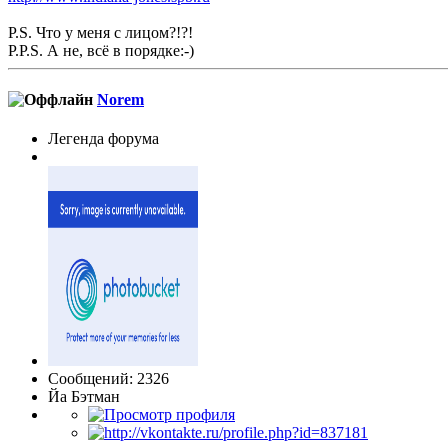
P.S. Что у меня с лицом?!?!
P.P.S. А не, всё в порядке:-)
Norem
Легенда форума
Сообщений: 2326
Йа Бэтман