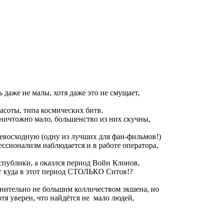
 даже не малы, хотя даже это не смущает,
асоты, типа космических битв.
 ничтожно мало, большенство из них скучны,
превосходную (одну из лучших для фан-фильмов!)
ссионализм наблюдается и в работе оператора,
спублики, а оказлся период Войн Клонов,
от куда в этот период СТОЛЬКО Ситов!?
внительно не большим колличеством экшена, но
я уверен, что найдётся не мало людей,