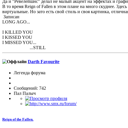
Да и "Ревелейшнс" делал не малый акцент на эффектах и график
В то время Reign of Fallen в этом плане на много скуднее. Зд
виртуальные. Но зато есть свой стиль и своя картинка, отличная
Записан
LONG AGO...
I KILLED YOU
I KISSED YOU
I MISSED YOU...
...STILL
Darth Favourite
Легенда форума
Сообщений: 742
Пал Палыч
Reign of the Fallen.