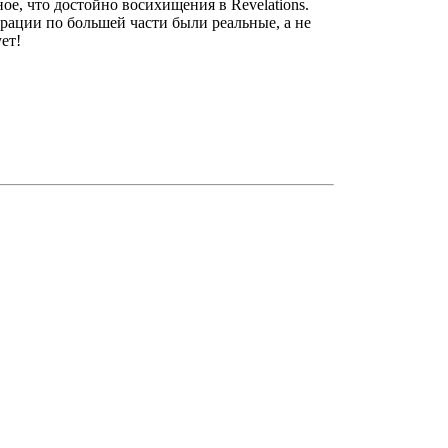
ое, что достойно восихищения в Revelations.
корации по большей части были реальные, а не
ует!