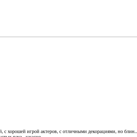
 с хорошей игрой актеров, с отличными декорациями, но блин...
стых пауз - ужасно.