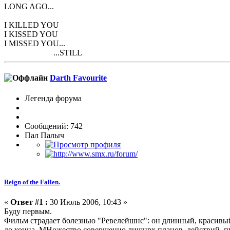
LONG AGO...
I KILLED YOU
I KISSED YOU
I MISSED YOU...
...STILL
Darth Favourite
Легенда форума
Сообщений: 742
Пал Палыч
Reign of the Fallen.
«
Ответ #1 :
30 Июль 2006, 10:43 »
Буду первым.
Фильм страдает болезнью "Ревелейшнс": он длинный, красивый,
до конца. МНожество совершенно лишнрх планов, действий, пу