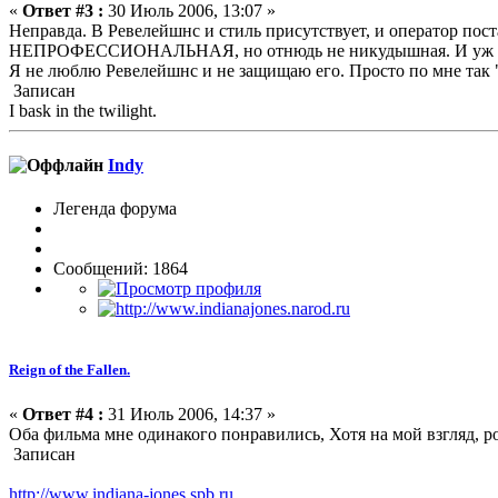
«
Ответ #3 :
30 Июль 2006, 13:07 »
Неправда. В Ревелейшнс и стиль присутствует, и оператор пос
НЕПРОФЕССИОНАЛЬНАЯ, но отнюдь не никудышная. И уж точно 
Я не люблю Ревелейшнс и не защищаю его. Просто по мне так "
Записан
I bask in the twilight.
Indy
Легенда форума
Сообщений: 1864
Reign of the Fallen.
«
Ответ #4 :
31 Июль 2006, 14:37 »
Оба фильма мне одинакого понравились, Хотя на мой взгляд, р
Записан
http://www.indiana-jones.spb.ru