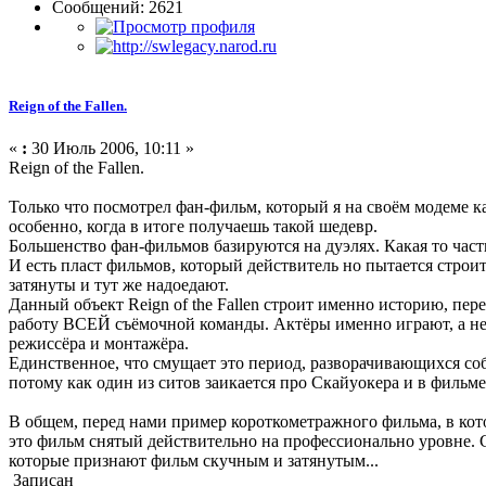
Сообщений: 2621
Reign of the Fallen.
«
:
30 Июль 2006, 10:11 »
Reign of the Fallen.
Только что посмотрел фан-фильм, который я на своём модеме ка
особенно, когда в итоге получаешь такой шедевр.
Большенство фан-фильмов базируются на дуэлях. Какая то част
И есть пласт фильмов, который действитель но пытается стро
затянуты и тут же надоедают.
Данный объект Reign of the Fallen строит именно историю, пе
работу ВСЕЙ съёмочной команды. Актёры именно играют, а не т
режиссёра и монтажёра.
Единственное, что смущает это период, разворачивающихся соб
потому как один из ситов заикается про Скайуокера и в филь
В общем, перед нами пример короткометражного фильма, в кот
это фильм снятый действительно на профессионально уровне. 
которые признают фильм скучным и затянутым...
Записан