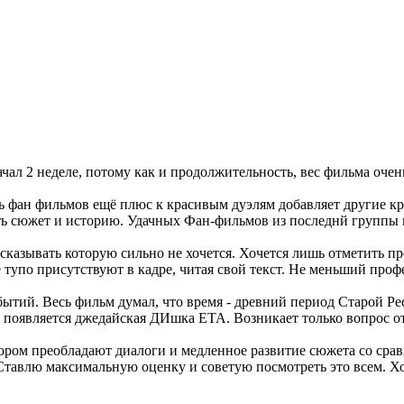
чал 2 неделе, потому как и продолжительность, вес фильма очень
ь фан фильмов ещё плюс к красивым дуэлям добавляет другие кр
ить сюжет и историю. Удачных Фан-фильмов из последнй группы
ресказывать которую сильно не хочется. Хочется лишь отметить 
упо присутствуют в кадре, читая свой текст. Не меньший профе
ытий. Весь фильм думал, что время - древний период Старой Ре
ме появляется джедайская ДИшка ЕТА. Возникает только вопрос 
ором преобладают диалоги и медленное развитие сюжета со сра
Ставлю максимальную оценку и советую посмотреть это всем. Хот