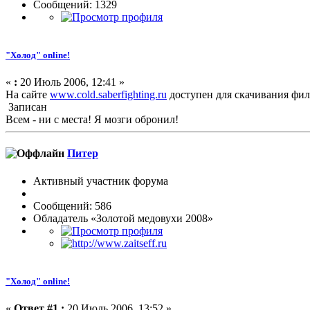
Сообщений: 1329
"Холод" online!
«
:
20 Июль 2006, 12:41 »
На сайте
www.cold.saberfighting.ru
доступен для скачивания фи
Записан
Всем - ни с места! Я мозги обронил!
Питер
Активный участник форума
Сообщений: 586
Обладатель «Золотой медовухи 2008»
"Холод" online!
«
Ответ #1 :
20 Июль 2006, 13:52 »