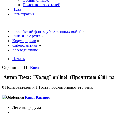
Общий список
Поиск пользователей
Вход
Регистрация
Российский фан-клуб "Звездных войн"
»
РФКЗВ / Архив
»
Краулер джав
»
Саберфайтинг
»
"Холод" online!
Печать
Страницы: [
1
]
Вниз
Автор
Тема: "Холод" online! (Прочитано 6801 ра
0 Пользователей и 1 Гость просматривают эту тему.
Кайл Катарн
Легенда форума