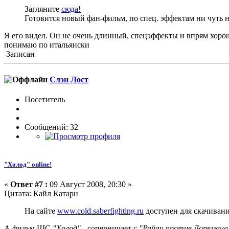
Загляните
сюда!
Готовится новый фан-фильм, по спец. эффектам ни чут
Я его видел. Он не очень длинный, спецэффекты и впрям хорошие
понимаю по итальянски
Записан
Слэн Лост
Посетитель
Сообщений: 32
"Холод" online!
«
Ответ #7 :
09 Август 2008, 20:30 »
Цитата: Кайл Катарн
На сайте
www.cold.saberfighting.ru
доступен для скачиван
А фильм ШС
"Холод"
- соперничает с
"Райан против Доркмана