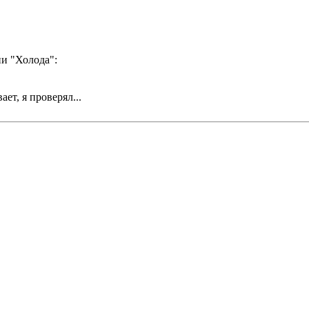
и "Холода":
т, я проверял...