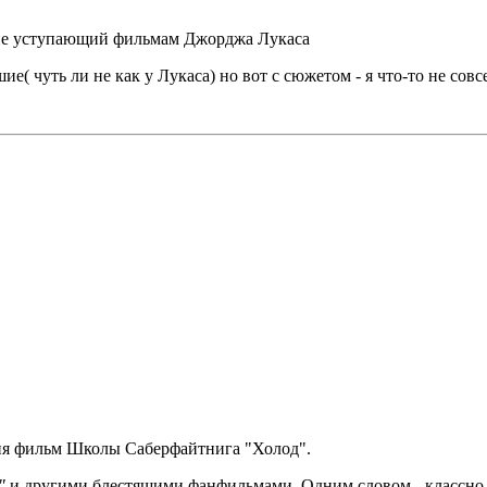
ь не уступающий фильмам Джорджа Лукаса
( чуть ли не как у Лукаса) но вот с сюжетом - я что-то не совс
ия фильм Школы Саберфайтнига "Холод".
"
и другими блестящими фанфильмами. Одним словом - классно