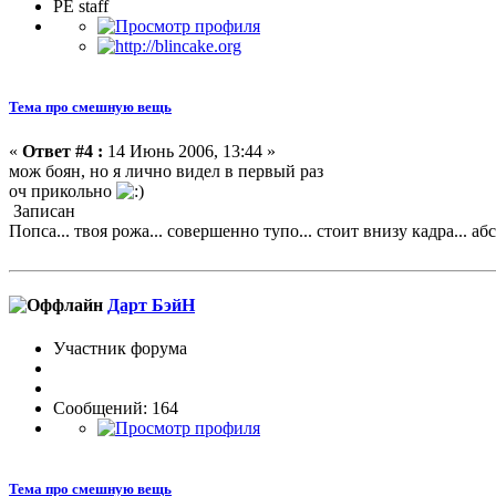
PE staff
Тема про смешную вещь
«
Ответ #4 :
14 Июнь 2006, 13:44 »
мож боян, но я лично видел в первый раз
оч прикольно
Записан
Попса... твоя рожа... совершенно тупо... стоит внизу кадра... абс
Дарт БэйН
Участник форума
Сообщений: 164
Тема про смешную вещь