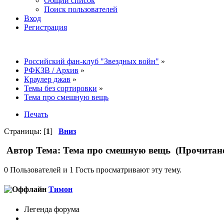
Общий список
Поиск пользователей
Вход
Регистрация
Российский фан-клуб "Звездных войн"
»
РФКЗВ / Архив
»
Краулер джав
»
Темы без сортировки
»
Тема про смешную вещь
Печать
Страницы: [
1
]
Вниз
Автор
Тема: Тема про смешную вещь (Прочитано
0 Пользователей и 1 Гость просматривают эту тему.
Тимон
Легенда форума