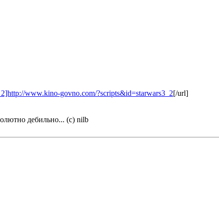
_2]http://www.kino-govno.com/?scripts&id=starwars3_2
[/url]
олютно дебильно... (с) nilb