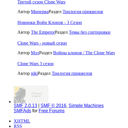
Третий сезон Clone Wars
Автор
Минерва
Раздел
Трилогия приквелов
Новинки Войн Клонов - 3 Сезон
Автор
The Emperor
Раздел
Темы без сортировки
Clone Wars - новый сезон
Автор
Мэл
Раздел
Войны клонов / The Clone Wars
Clone Wars 3 сезон
Автор
niki
Раздел
Трилогия приквелов
SMF 2.0.13
|
SMF © 2016
,
Simple Machines
SMFAds
for
Free Forums
XHTML
RSS