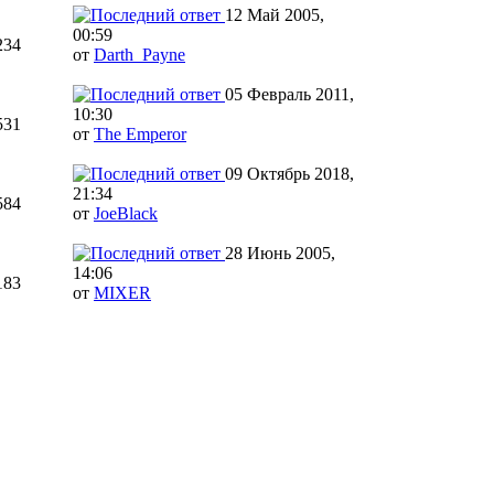
12 Май 2005,
00:59
234
от
Darth_Payne
05 Февраль 2011,
10:30
531
от
The Emperor
09 Октябрь 2018,
21:34
584
от
JoeBlack
28 Июнь 2005,
14:06
183
от
MIXER