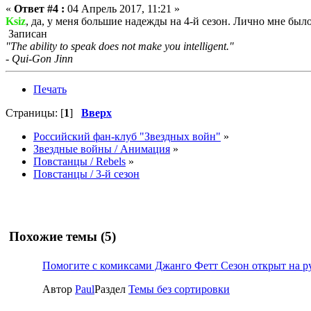
«
Ответ #4 :
04 Апрель 2017, 11:21 »
Ksiz
, да, у меня большие надежды на 4-й сезон. Лично мне был
Записан
"The ability to speak does not make you intelligent."
- Qui-Gon Jinn
Печать
Страницы: [
1
]
Вверх
Российский фан-клуб "Звездных войн"
»
Звездные войны / Анимация
»
Повстанцы / Rebels
»
Повстанцы / 3-й сезон
Похожие темы (5)
Помогите с комиксами Джанго Фетт Сезон открыт на р
Автор
Paul
Раздел
Темы без сортировки