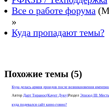
Все о работе форума
(М
»
Куда пропадают темы?
Похожие темы (5)
Куда делась армия дроидов после возникновения импери
Автор
Дарт Тиранос(Каунт Дуку)
Раздел
Эпизод III: Месть
куда подевался сайт кино-говно?