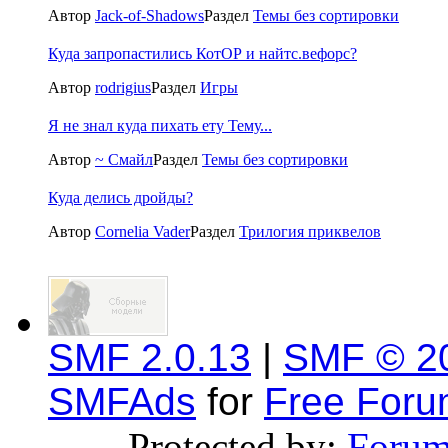
Автор
Jack-of-Shadows
Раздел
Темы без сортировки
Куда запропастились КотОР и найтс.вефорс?
Автор
rodrigius
Раздел
Игры
Я не знал куда пихать ету Тему...
Автор
~ Смайл
Раздел
Темы без сортировки
Куда делись дройды?
Автор
Cornelia Vader
Раздел
Трилогия приквелов
SMF 2.0.13
|
SMF © 2
SMFAds
for
Free For
Protected by:
Forum