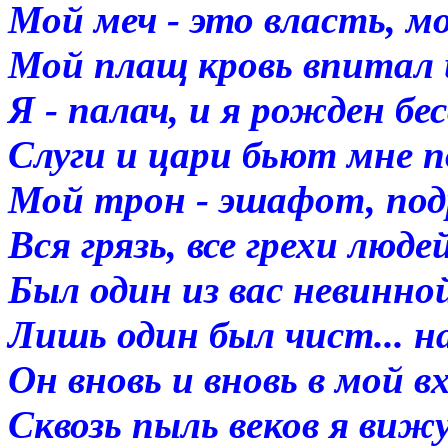
Мой меч - это власть, мо
Мой плащ кровь впитал 
Я - палач, и я рожден б
Слуги и цари бьют мне 
Мой трон - эшафот, подр
Вся грязь, все грехи люде
Был один из вас невинн
Лишь один был чист... на
Он вновь и вновь в мой в
Сквозь пыль веков я вижу 