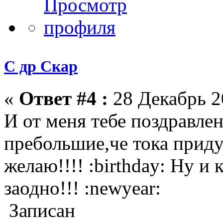
С др Скар
«
Ответ #4 :
28 Декабрь 2
И от меня тебе поздравле
пребольшие,че тока приду
желаю!!!! :birthday: Ну и
заодно!!! :newyear:
Записан