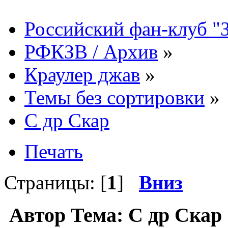
Российский фан-клуб "
РФКЗВ / Архив
»
Краулер джав
»
Темы без сортировки
»
С др Скар
Печать
Страницы: [
1
]
Вниз
Автор
Тема: С др Скар 