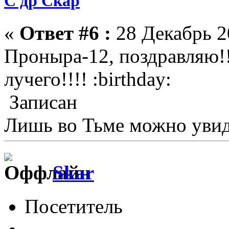
С др Скар
«
Ответ #6 :
28 Декабрь 2
Проныра-12, поздравляю!!
лучего!!!! :birthday:
Записан
Лишь во Тьме можно увиде
Skar
Посетитель