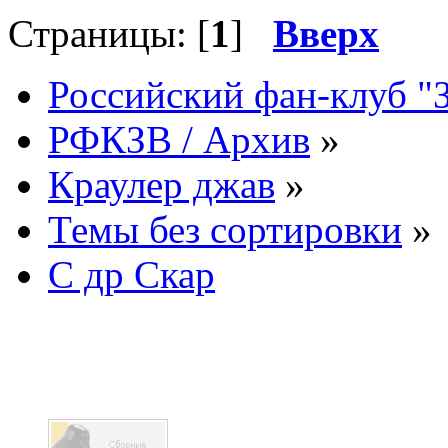
Страницы: [
1
]
Вверх
Российский фан-клуб "
РФКЗВ / Архив
»
Краулер джав
»
Темы без сортировки
»
С др Скар