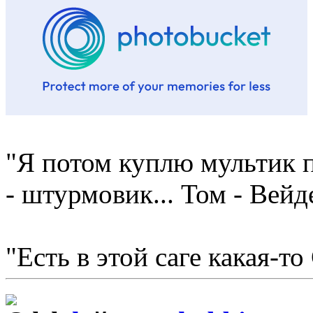
"Я потом куплю мультик п
- штурмовик... Том - Вейд
"Есть в этой саге какая-то