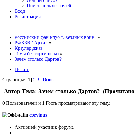
Общий список
Поиск пользователей
Вход
Регистрация
Российский фан-клуб "Звездных войн"
»
РФКЗВ / Архив
»
Краулер джав
»
Темы без сортировки
»
Зачем столько Дартов?
Печать
Страницы: [
1
]
2
3
Вниз
Автор
Тема: Зачем столько Дартов? (Прочитано 
0 Пользователей и 1 Гость просматривают эту тему.
corvinus
Активный участник форума