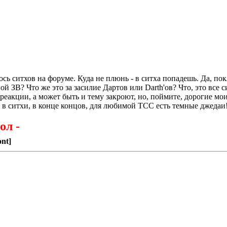
сь ситхов на форуме. Куда не плюнь - в ситха попадешь. Да, по
й ЗВ? Что же это за засилие Дартов или Darth'ов? Что, это все
реакции, а может быть и тему закроют, но, поймите, дорогие мо
я в ситхи, в конце концов, для любимой ТСС есть темные джедаи!
ол -
ont]