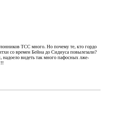
клонников ТСС много. Но почему те, кто гордо
 ситхи со времен Бейна до Сидиуса повылезали?
и, надоело видеть так много пафосных лже-
!!