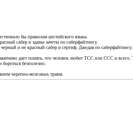
етствовало бы правилам английского языка.
красный сабер и зданы зачеты по саберфайтингу.
е черный и не красный сабер и сертиф. Джедая по саберфайтингу.
навязчиво дает понять, что человек любит ТСС или ССС и всего
и бороться безполезно.
твием черепно-мозговых травм.