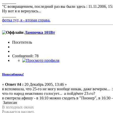
_______
"С возвращением, последний раз вы были здесь : 11.11.2006, 15
Ну вот я и вернулась...
_______
фотка тут, я - вторая справа.
Лампочка 101Вт
Посетитель
Сообщений: 78
Новосибирцы!
«
Ответ #4 :
20 Декабрь 2005, 13:46 »
я вспомнила, что 25-го не могу вообще никак, даже вечером... :
что-то народ неактивно голосует... а пойдёмте 23-го?
я смотрела афишу - в 16:10 можно сходить в "Пионер", в 16:30 
Записан
В холодных окнах
Рождается рассвет,