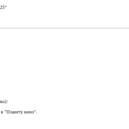
:25"
no2:
- в "Планету кино".