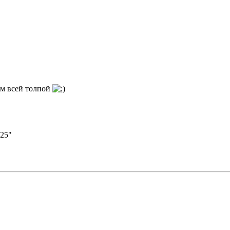
им всей толпой
:25"