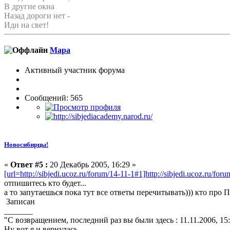
В другие окна
Назад дороги нет -
Иди на свет!
Мара
Активный участник форума
Сообщений: 565
Новосибирцы!
«
Ответ #5 :
20 Декабрь 2005, 16:29 »
[url=http://sibjedi.ucoz.ru/forum/14-11-1#1]http://sibjedi.ucoz.ru/for
отпишитесь кто будет...
а то запутаешься пока тут все ответы перечитывать))) кто про 
Записан
_______
"С возвращением, последний раз вы были здесь : 11.11.2006, 15
Ну вот я и вернулась...