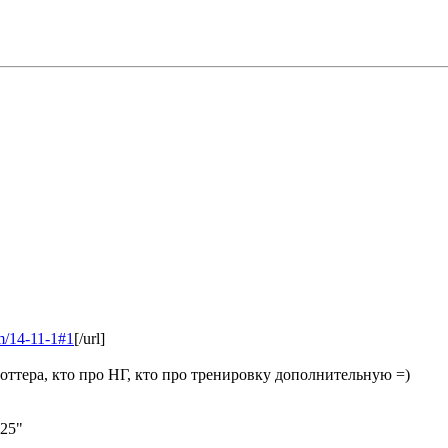
um/14-11-1#1
[/url]
Поттера, кто про НГ, кто про тренировку дополнительную =)
:25"