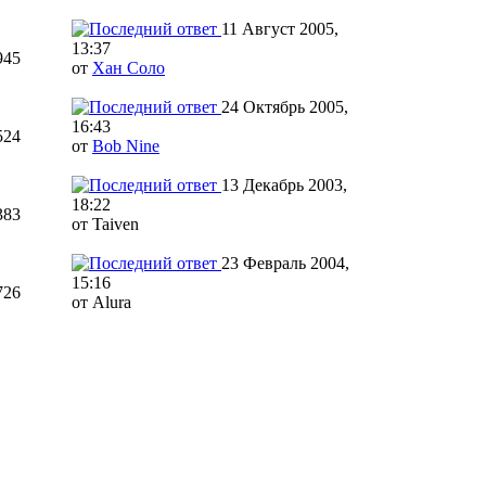
11 Август 2005,
13:37
945
от
Хан Соло
24 Октябрь 2005,
16:43
524
от
Bob Nine
13 Декабрь 2003,
18:22
383
от Taiven
23 Февраль 2004,
15:16
726
от Alura