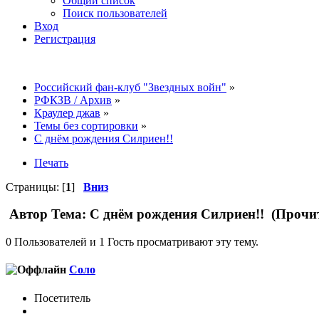
Общий список
Поиск пользователей
Вход
Регистрация
Российский фан-клуб "Звездных войн"
»
РФКЗВ / Архив
»
Краулер джав
»
Темы без сортировки
»
С днём рождения Силриен!!
Печать
Страницы: [
1
]
Вниз
Автор
Тема: С днём рождения Силриен!! (Прочит
0 Пользователей и 1 Гость просматривают эту тему.
Соло
Посетитель