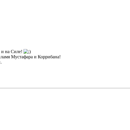
. и на Силе!
 пламя Мустафара и Коррибана!
.