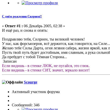
С днём рождения Силриен!!
«
Ответ #1 :
06 Декабрь 2005, 02:38 »
И ещё раз, и снова и опять:
Поздравляю тебя, Силриен, ты великий человек!
У нас, как форсъюзеров, всё держится, как говорится, на Силе..
Желаю тебе Силы Дарта, огня лезвия сабера, жизни яркой, как
Пусть твой путь будет достойным, имя славным, а рука сильной
Да пребудет с тобой Тёмная Сторона...
Записан
Если видишь - в стенке ЛЮК, не пугайся, это глюк.
Если видишь - в стенке СИТ, значит, зеркало висит!
Scourge
Активный участник форума
Сообщений: 346