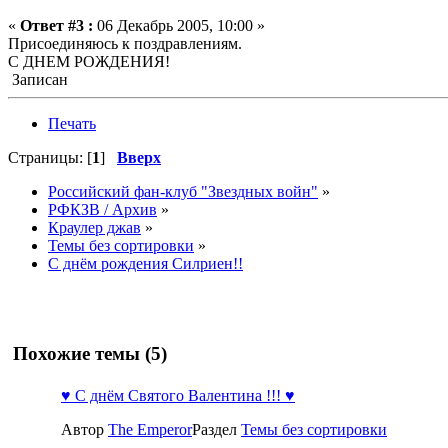
«
Ответ #3 :
06 Декабрь 2005, 10:00 »
Присоединяюсь к поздравлениям.
С ДНЕМ РОЖДЕНИЯ!
Записан
Печать
Страницы: [
1
]
Вверх
Российский фан-клуб "Звездных войн"
»
РФКЗВ / Архив
»
Краулер джав
»
Темы без сортировки
»
С днём рождения Силриен!!
Похожие темы (5)
♥ С днём Святого Валентина !!! ♥
Автор
The Emperor
Раздел
Темы без сортировки