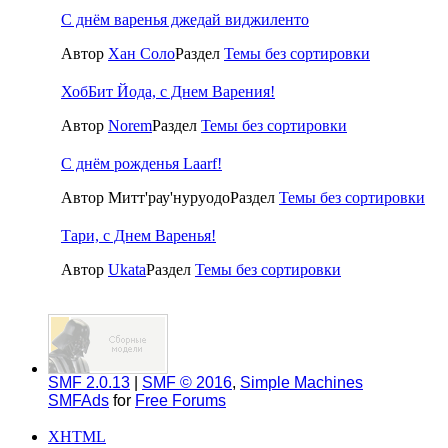
С днём варенья джедай виджиленто
Автор
Хан Соло
Раздел
Темы без сортировки
ХобБит Йода, с Днем Варения!
Автор
Norem
Раздел
Темы без сортировки
С днём рожденья Laarf!
Автор Митт'рау'нуруодо
Раздел
Темы без сортировки
Тари, с Днем Варенья!
Автор
Ukata
Раздел
Темы без сортировки
SMF 2.0.13
|
SMF © 2016
,
Simple Machines
SMFAds
for
Free Forums
XHTML