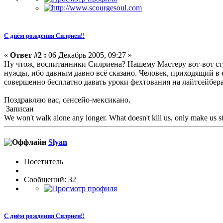
С днём рождения Силриен!!
«
Ответ #2 :
06 Декабрь 2005, 09:27 »
Ну чтож, воспитанники Силриена? Нашему Мастеру вот-вот стукн
нужды, ибо давным давно всё сказано. Человек, приходящий в 
совершенно бесплатно давать уроки фехтования на лайтсейбера
Поздравляю вас, сенсейо-мексикано.
Записан
We won't walk alone any longer. What doesn't kill us, only make us st
Slyan
Посетитель
Сообщений: 32
С днём рождения Силриен!!