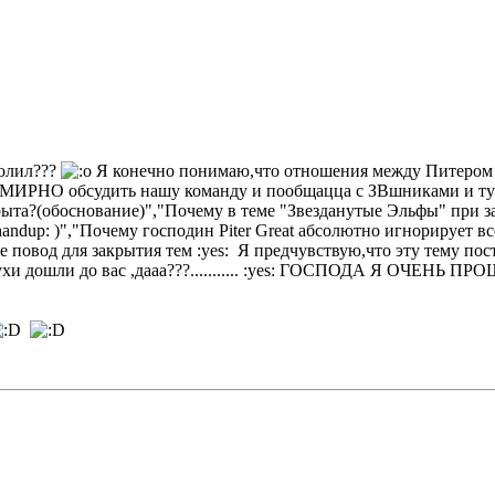
солил???
Я конечно понимаю,что отношения между Питером и
 МИРНО обсудить нашу команду и пообщацца с ЗВшниками и тут..
крыта?(обоснование)","Почему в теме "Звезданутые Эльфы" при 
handup: )","Почему господин Piter Great абсолютно игнорирует в
е повод для закрытия тем :yes: Я предчувствую,что эту тему пос
 слухи дошли до вас ,дааа???........... :yes: ГОСПОДА Я ОЧ