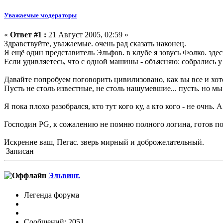
Уважаемые модераторы
«
Ответ #1 :
21 Август 2005, 02:59 »
Здравствуйте, уважаемые. очень рад сказать наконец.
Я ещё один представитель Эльфов. в клубе я зовусь Фолко. здесь
Если удивляетесь, что с одной машины - объясняю: собрались у
Давайте попробуем поговорить цивилизовано, как вы все и хоте
Пусть не столь известные, не столь нашумевшие... пусть. но м
Я пока плохо разобрался, кто тут кого ку, а кто кого - не очнь. 
Господин PG, к сожалению не помню полного логина, готов поя
Искренне ваш, Пегас. зверь мирный и доброжелательный.
Записан
Эльвинг.
Легенда форума
Сообщений: 2051