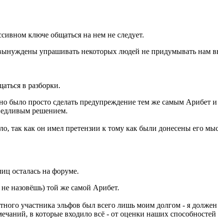
сивном ключе общаться на нем не следует.
 вынуждены упрашивать некоторых людей не придумывать нам в
аться в разборки.
чно было просто сделать предупреждение тем же самым Арибет и J
аведливым решением.
было, так как он имел претензии к тому как были донесены его 
иц осталась на форуме.
 не назовёшь) той же самой Арибет.
етного участника эльфов был всего лишь моим долгом - я должен
чаний, в которые входило всё - от оценки наших способностей (