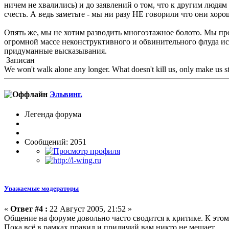
ничем не хвалились) и до заявлений о том, что к другим людям
счесть. А ведь заметьте - мы ни разу НЕ говорили что они хорош
Опять же, мы не хотим разводить многоэтажное болото. Мы пр
огромной массе неконструктивного и обвинительного флуда ис
придуманные высказывания.
Записан
We won't walk alone any longer. What doesn't kill us, only make us st
Эльвинг.
Легенда форума
Сообщений: 2051
Уважаемые модераторы
«
Ответ #4 :
22 Август 2005, 21:52 »
Общение на форуме довольно часто сводится к критике. К этом
Пока всё в рамках правил и приличий вам никто не мешает.