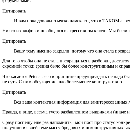
форумчанами.
Цитировать
И вам пока довольно мягко намекают, что в ТАКОМ агрес
Никто из эльфов и не общался в агрессивном ключе. Мы были
Цитировать
Вашу тему именно закрыли, потому что она стала превращ
Для того чтобы она не стала превращаться в разборки, достато
скромной точки зрения было бы более конструктивным и спр
Что касается Peter'а - его в принципе предупреждать не надо 
не суть. С ним обсуждение шло более-менее конструктивно.
Цитировать
Вся ваша контактная информация для заинтересованных л
Правда, в виде, весьма густо разбавленном выкриками (иначе и
Сразу поспешу ещё раз напомнить - мой пост про статус конкр
получили в своей теме массу бредовых и неконструктивных заме