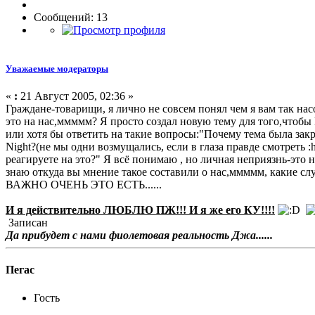
Сообщений: 13
Уважаемые модераторы
«
:
21 Август 2005, 02:36 »
Граждане-товарищи, я лично не совсем понял чем я вам так на
это на нас,ммммм? Я просто создал новую тему для того,чтобы
или хотя бы ответить на такие вопросы:"Почему тема была за
Night?(не мы одни возмущались, если в глаза правде смотреть :
реагируете на это?" Я всё понимаю , но личная неприязнь-это н
знаю откуда вы мнение такое составили о нас,ммммм, какие
ВАЖНО ОЧЕНЬ ЭТО ЕСТЬ......
И я действительно ЛЮБЛЮ ПЖ!!! И я же его КУ!!!!
Записан
Да прибудет с нами фиолетовая реальность Джа......
Пегас
Гость