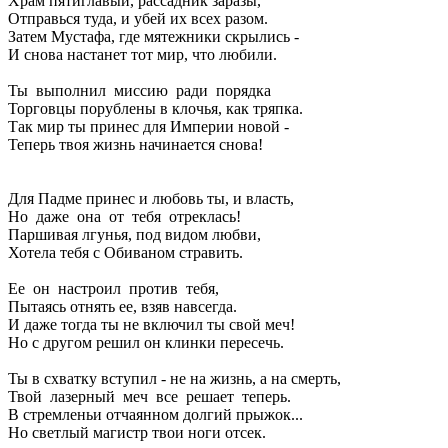
Храм пятиглавый, рассадник заразы,
Отправься туда, и убей их всех разом.
Затем Мустафа, где мятежники скрылись -
И снова настанет тот мир, что любили.
Ты выполнил миссию ради порядка
Торговцы порублены в клочья, как тряпка.
Так мир ты принес для Империи новой -
Теперь твоя жизнь начинается снова!
Для Падме принес и любовь ты, и власть,
Но даже она от тебя отреклась!
Паршивая лгунья, под видом любви,
Хотела тебя с Обиваном стравить.
Ее он настроил против тебя,
Пытаясь отнять ее, взяв навсегда.
И даже тогда ты не включил ты свой меч!
Но с другом решил он клинки пересечь.
Ты в схватку вступил - не на жизнь, а на смерть,
Твой лазерный меч все решает теперь.
В стремленьи отчаянном долгий прыжок...
Но светлый магистр твои ноги отсек.