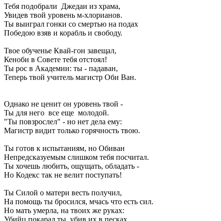
Тебя подобрали Джедаи из храма,
Увидев твой уровень м-хлорианов.
Ты выиграл гонки со смертью на подах
Победою взяв и корабль и свободу.
Твое обученье Квай-гон завещал,
Кеноби в Совете тебя отстоял!
Ты рос в Академии: ты - падаван,
Теперь твой учитель магистр Оби Ван.
Однако не ценит он уровень твой -
Ты для него все еще молодой.
"Ты повзрослел" - но нет дела ему:
Магистр видит только горячность твою.
Ты готов к испытаниям, но Обиван
Непредсказуемым слишком тебя посчитал.
Ты хочешь любить, ощущать, обладать -
Но Кодекс так не велит поступать!
Ты Силой о матери весть получил,
На помощь ты бросился, мчась что есть сил.
Но мать умерла, на твоих же руках:
Убийц покарал ты, убив их в песках.