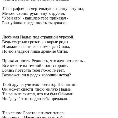
Ты с графом в смертельную схватку вступил,
Мечом своим руки ему отрубил.
"Убей его" - канцлер тебе приказал -
Республике преданность ты доказал.
Любимая Падме под страшной угрозой,
Ведь смертью грозят ее скорые роды.
И можно спасти ее с помощью Силы,
Но ею владеют лишь древние Ситы.
Привязанность. Ревность, что алчности тень -
Все вместе на темной стоят стороне.
Боязнь потерять тебя тяжко гнетет,
Возможен ли в родах хороший исход?
Твой друг и учитель - сенатор Палпатин:
Он может спасти твою милую Падме.
Ты раньше считал, что им был Оби-ван
Но "друг" этот подло тебя предавал.
Ты членом Совета назначен теперь
Но степень Магистра не дали тебе!