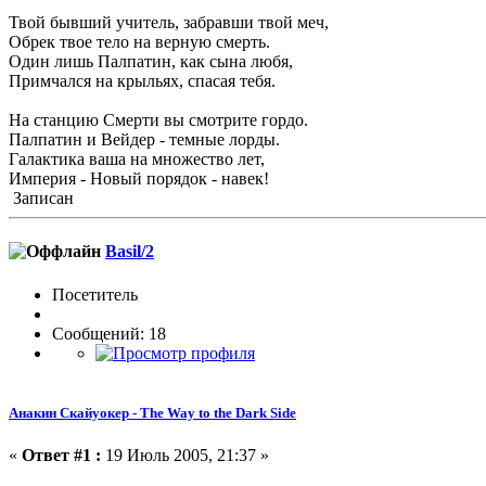
Твой бывший учитель, забравши твой меч,
Обрек твое тело на верную смерть.
Один лишь Палпатин, как сына любя,
Примчался на крыльях, спасая тебя.
На станцию Смерти вы смотрите гордо.
Палпатин и Вейдер - темные лорды.
Галактика ваша на множество лет,
Империя - Новый порядок - навек!
Записан
Basil/2
Посетитель
Сообщений: 18
Анакин Скайуокер - The Way to the Dark Side
«
Ответ #1 :
19 Июль 2005, 21:37 »