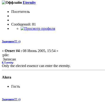
Eternity
Посетитель
Сообщений: 81
Зацените!!! =)
«
Ответ #4 :
08 Июнь 2005, 15:54 »
:pile:
Записан
E.T.ernity
Only the elected essence can enter the eternity.
Alura
Гость
Зацените!!! =)