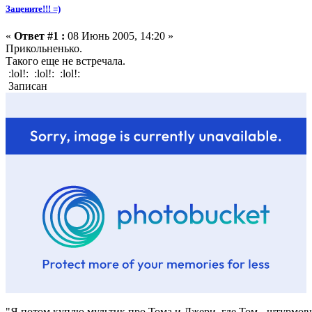
Зацените!!! =)
«
Ответ #1 :
08 Июнь 2005, 14:20 »
Прикольненько.
Такого еще не встречала.
:lol!: :lol!: :lol!:
Записан
"Я потом куплю мультик про Тома и Джери, где Том - штурмовик