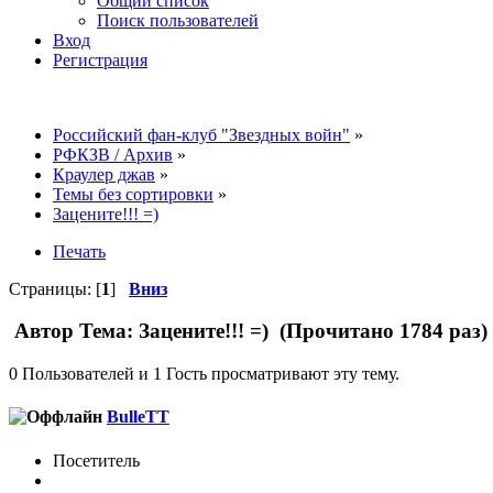
Общий список
Поиск пользователей
Вход
Регистрация
Российский фан-клуб "Звездных войн"
»
РФКЗВ / Архив
»
Краулер джав
»
Темы без сортировки
»
Зацените!!! =)
Печать
Страницы: [
1
]
Вниз
Автор
Тема: Зацените!!! =) (Прочитано 1784 раз)
0 Пользователей и 1 Гость просматривают эту тему.
BulleTT
Посетитель