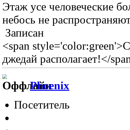
Этаж усе человеческие бо
небось не распространяютс
Записан
<span style='color:green'>
джедай располагает!</spa
Phoenix
Посетитель