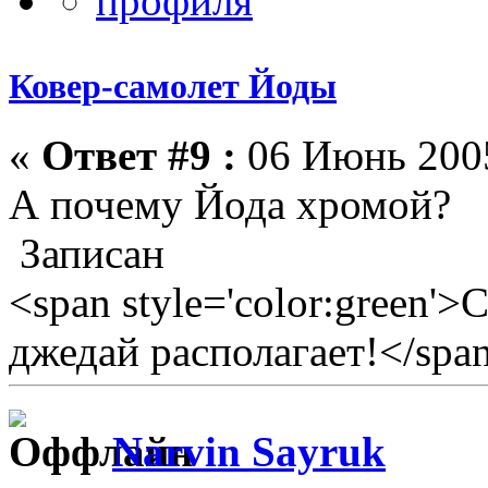
Ковер-самолет Йоды
«
Ответ #9 :
06 Июнь 2005
А почему Йода хромой?
Записан
<span style='color:green'>
джедай располагает!</spa
Narvin Sayruk