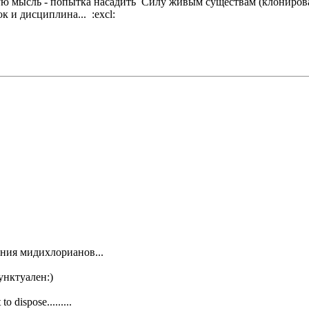
 умную мысль - попытка насадить Силу живым существам (клониро
к и дисциплина... :excl:
ания мидихлорианов...
унктуален:)
to dispose.........