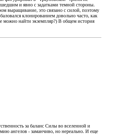
асшедшим и явно с задатками темной стороны.
ом выращивание, это связано с силой, поэтому
баловался клонированием довольно часто, как
где можно найти экземпляр?) В общем история
твенность за баланс Силы во вселенной и
мию ангелов - заманчиво, но нереально. И еще