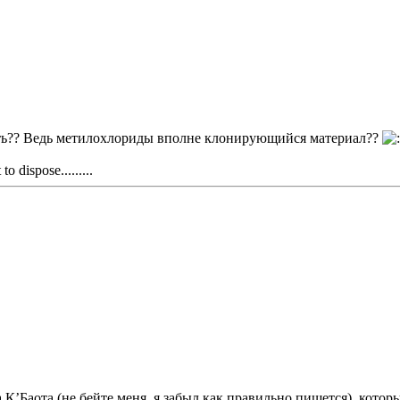
ать?? Ведь метилохлориды вполне клонирующийся материал??
to dispose.........
К’Баота (не бейте меня, я забыл как правильно пишется), кото