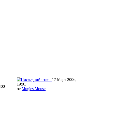
17 Март 2006,
19:01
400
от
Mugles Mouse