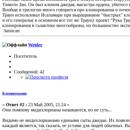
Тимоти Зан. Он был клоном джедая, магистра ордена, убитого 
Вообще в трилогии много говорится про клонирования и почем
Траун использовал Исаламари при выращивание “быстрых” клон
и его генералы( в основном все тот же Траун): проект “Рука Т
клонирования в галактике многообразна, но большинство экс
Записан
Weider
Посетитель
Сообщений: 42
Клонирование
«
Ответ #2 :
23 Май 2005, 21:24 »
Они помоему мидихлорианы называются, но не суть...
Видимо не мидихлорианами едиными сыты джедаи. Их появлени
каждый является, так сказать, ее устами для людей обычных. 