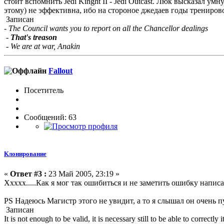
стоит вспомнить Jedi Kinght II - Jedi Outcast. Люк высказал
этому) не эффективна, ибо на стороное джедаев годы тренирово
Записан
- The Council wants you to report on all the Chancellor dealings
-
That's treason
- We are at war, Anakin
Fallout
Посетитель
Сообщений: 63
Клонирование
«
Ответ #3 :
23 Май 2005, 23:19 »
Ххххх.....Как я мог так ошибиться и не заметить ошибку напис
PS Надеюсь Магистр этого не увидит, а то я слышал он очень п
Записан
It is not enough to be valid, it is necessary still to be able to correctly it 