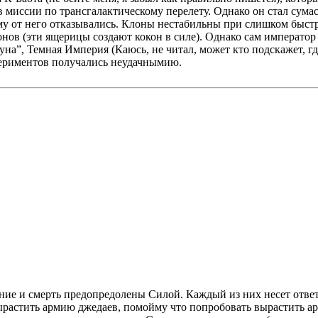
в миссии по трансгалактическому перелету. Однако он стал сум
у от него отказывались. Клоны нестабильны при слишком быстр
ов (эти ящерицы создают кокон в силе). Однако сам император 
рауна”, Темная Империя (Каюсь, не читал, может кто подскажет, 
периментов получались неудачнымию.
е и смерть предопредолены Силой. Каждый из них несет ответс
Вырастить армию джедаев, помойму что попробовать вырастить ар