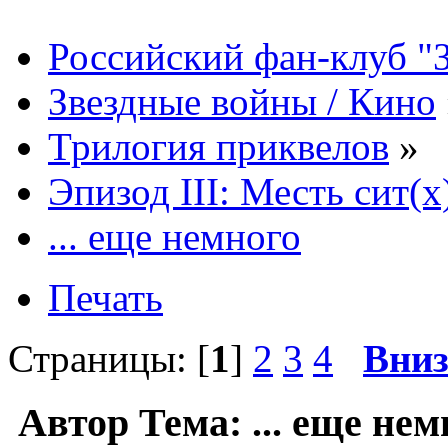
Российский фан-клуб "
Звездные войны / Кино
Трилогия приквелов
»
Эпизод III: Месть сит(x
... еще немного
Печать
Страницы: [
1
]
2
3
4
Вни
Автор
Тема: ... еще не