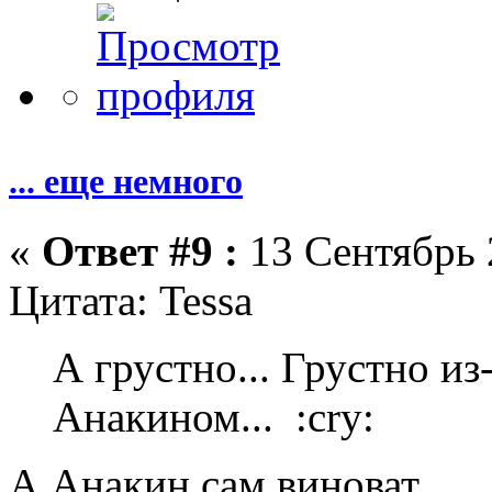
... еще немного
«
Ответ #9 :
13 Сентябрь 
Цитата: Tessa
А грустно... Грустно из-
Анакином... :cry:
А Анакин сам виноват...