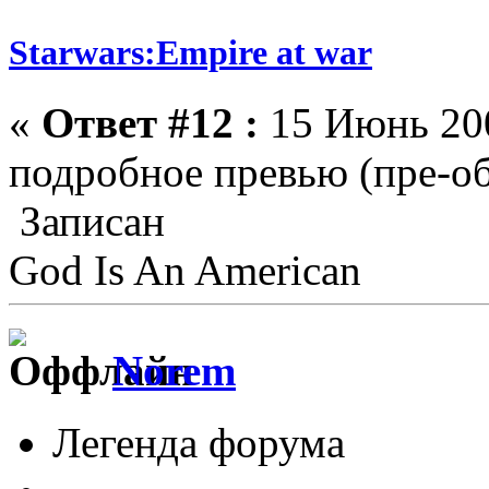
Starwars:Empire at war
«
Ответ #12 :
15 Июнь 200
подробное превью (пре-о
Записан
God Is An American
Norem
Легенда форума