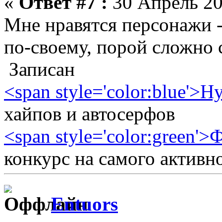
«
Ответ #7 :
30 Апрель 20
Мне нравятся персонажи 
по-своему, порой сложно с
Записан
<span style='color:blue'>H
хайпов и автосерфов
<span style='color:green'
конкурс на самого активн
Entuors