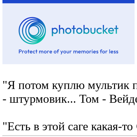
"Я потом куплю мультик п
- штурмовик... Том - Вейд
"Есть в этой саге какая-то