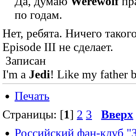
Да, думаю
Werewolf
пра
по годам.
Нет, ребята. Ничего такого
Episode III не сделает.
Записан
I'm a
Jedi
! Like my father 
Печать
Страницы: [
1
]
2
3
Вверх
Российский фан-клуб "