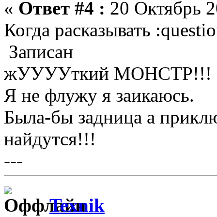
«
Ответ #4 :
20 Октябрь 2
Когда расказывать :questio
Записан
жУУУУткий МОНСТР!!!
Я не флужу я заикаюсь.
Была-бы задница а приклю
найдутся!!!
---
Texnik