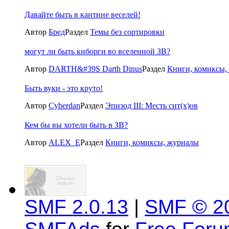
Давайте быть в кантине веселей!
Автор
Бред
Раздел
Темы без сортировки
могут ли быть киборги во вселенной ЗВ?
Автор
DARTH&#39S Darth Dinus
Раздел
Книги, комиксы,
Быть вуки - это круто!
Автор
Cyberdan
Раздел
Эпизод III: Месть сит(x)ов
Кем бы вы хотели быть в ЗВ?
Автор
ALEX_E
Раздел
Книги, комиксы, журналы
SMF 2.0.13
|
SMF © 2