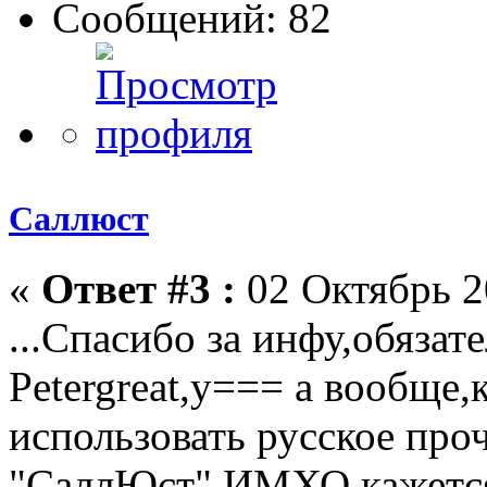
Сообщений: 82
Саллюст
«
Ответ #3 :
02 Октябрь 2
...Спасибо за инфу,обязате
Petergreat,у=== а вообще
использовать русское про
"СаллЮст" ИМХО,кажется