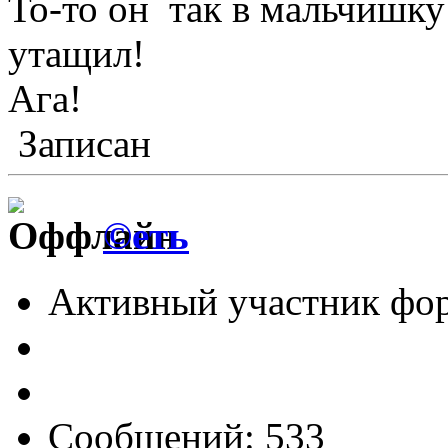
То-то он так в мальчишку
утащил!
Ага!
Записан
©еть
Активный участник фо
Сообщений: 533