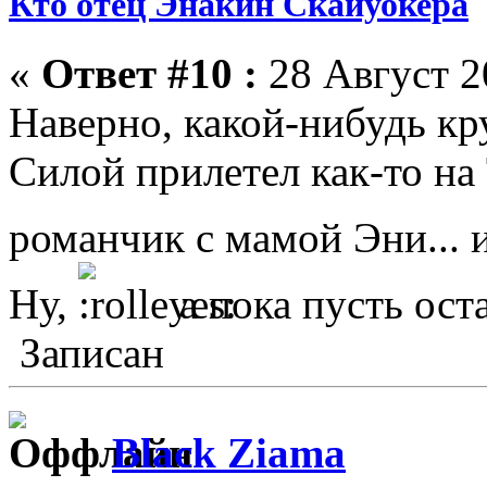
Кто отец Энакин Скайуокера
«
Ответ #10 :
28 Август 2
Наверно, какой-нибудь кр
Силой прилетел как-то на 
романчик с мамой Эни... 
Ну,
а пока пусть ос
Записан
Black Ziama