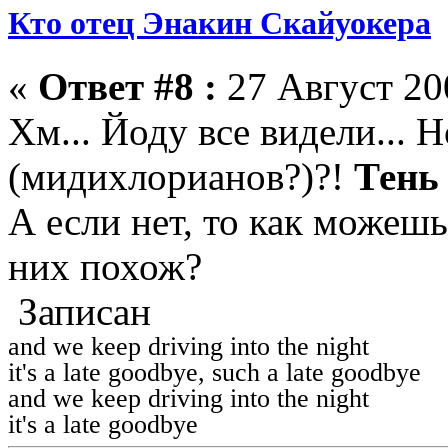
Кто отец Энакин Скайуокера
«
Ответ #8 :
27 Август 200
Хм... Йоду все видели.
(мидихлорианов?)?!
Тень
А если нет, то как можеш
них похож?
Записан
and we keep driving into the night
it's a late goodbye, such a late goodbye
and we keep driving into the night
it's a late goodbye