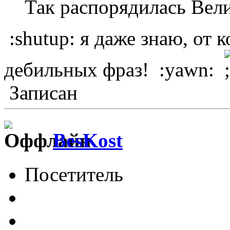
Так распорядилась Вели
:shutup: я даже знаю, от 
дебильных фраз! :yawn:
Записан
BesKost
Посетитель