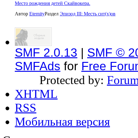
Место рождения детей Скайвокера.
Автор
Eternity
Раздел
Эпизод III: Месть сит(x)ов
SMF 2.0.13
|
SMF © 2
SMFAds
for
Free For
Protected by:
Forum
XHTML
RSS
Мобильная версия