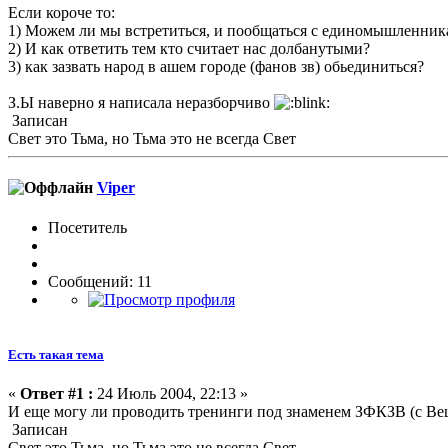
Если короче то:
1) Можем ли мы встретиться, и пообщаться с единомышленник
2) И как ответить тем кто считает нас долбанутыми?
3) как зазвать народ в ашем городе (фанов зв) обьединиться?
З.Ы наверно я написала неразборчиво
Записан
Свет это Тьма, но Тьма это не всегда Свет
Viper
Посетитель
Сообщений: 11
Есть такая тема
«
Ответ #1 :
24 Июль 2004, 22:13 »
И еще могу ли проводить тренинги под знаменем ЗФКЗВ (с Ве
Записан
Свет это Тьма, но Тьма это не всегда Свет