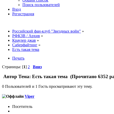
Общий список
Поиск пользователей
Вход
Регистрация
Российский фан-клуб "Звездных войн"
»
РФКЗВ / Архив
»
Краулер джав
»
Саберфайтинг
»
Есть такая тема
Печать
Страницы: [
1
]
2
Вниз
Автор
Тема: Есть такая тема (Прочитано 6352 ра
0 Пользователей и 1 Гость просматривают эту тему.
Viper
Посетитель