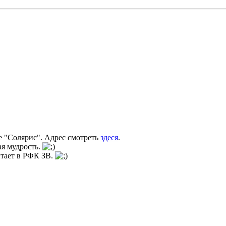
е "Солярис". Адрес смотреть
здеся
.
ая мудрость.
итает в РФК ЗВ.