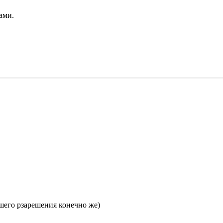
ами.
шего рзарешения конечно же)