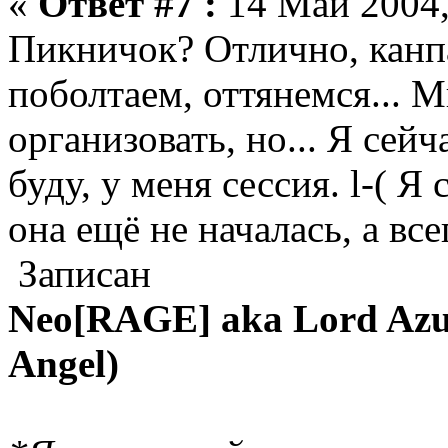
«
Ответ #7 :
14 Май 2004,
Пикничок? Отлично, канпа
поболтаем, оттянемся... 
организовать, но... Я сей
буду, у меня сессия. l-( 
она ещё не началась, а все
Записан
Neo[RAGE] aka Lord Azur
Angel)