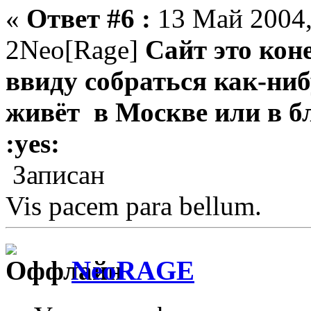
«
Ответ #6 :
13 Май 2004,
2Neo[Rage]
Cайт это кон
ввиду собраться как-ниб
живёт в Москве или в б
:yes:
Записан
Vis pacem para bellum.
NeoRAGE